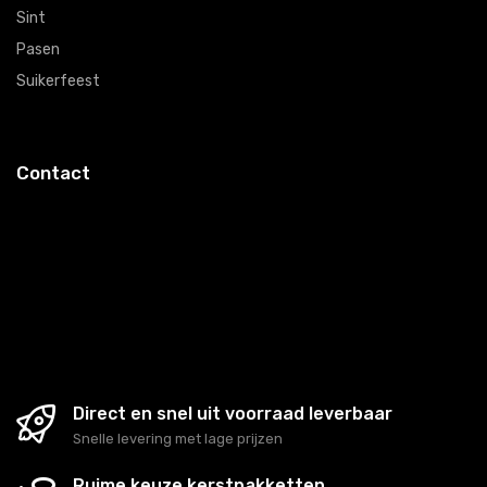
Sint
Pasen
Suikerfeest
Contact
Heb je interesse in een van de aangeboden pakketten?
Of heb je een vraag waar je graag een antwoord op
wil? Je kunt ons tijdens werkdagen telefonisch en per
mail bereiken.
Direct en snel uit voorraad leverbaar
Snelle levering met lage prijzen
Ruime keuze kerstpakketten