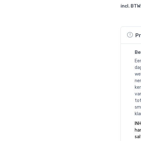
incl. BTW
Pr
Be
Een
da
wel
ne
ker
van
tot
sma
kla
IN
han
sal