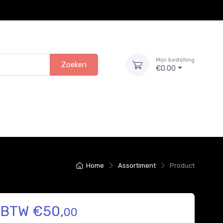
Mijn bestelling
Zoeken
€0.00
Home
Assortiment
Product
. BTW €50,
00