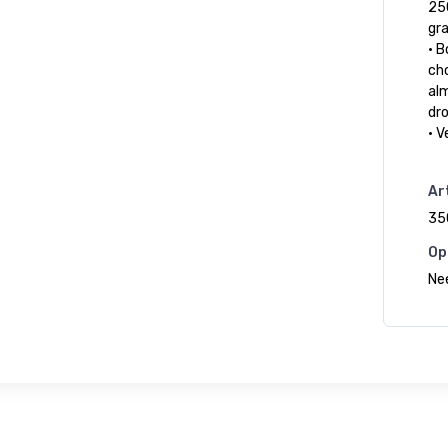
25
gr
• B
ch
alm
dro
• 
Art
35
Op
Ne