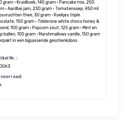
0 gram • Kruidkoek, 145 gram • Pancake mix, 250
am • Aardbei jam, 230 gram • Tomatensoep, 450 ml
osvruchten thee, 30 gram • Koekjes triple
ocolate, 150 gram • Toblerone white choco honey &
ond, 100 gram • Popcorn zout, 125 gram • Mint en
p ballen, 100 gram • Marshmallows vanille, 150 gram
Verpakt in een bijpassende geschenkdoos
ikel Nr. :
0063
 voorraad:
e