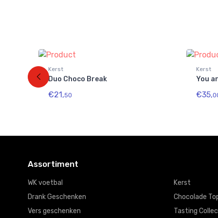
Kerst
Kerst
Duo Choco Break
You ar
€21,
€35,
50
0
Assortiment
WK voetbal
Kerst
Drank Geschenken
Chocolade To
Vers geschenken
Tasting Collec