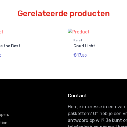
Gerelateerde producten
Kerst
e the Best
Goud Licht
€17,
0
50
Contact
Heb je interesse in een va
pakketten? Of heb je een v
ppers
antwoord op wil? Je kunt o
tion