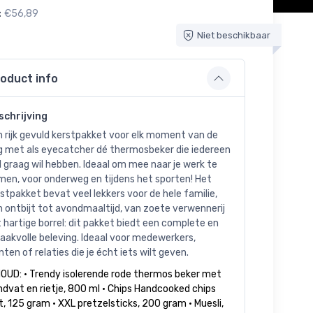
:
€56,89
Niet beschikbaar
oduct info
schrijving
 rijk gevuld kerstpakket voor elk moment van de
g met als eyecatcher dé thermosbeker die iedereen
 graag wil hebben. Ideaal om mee naar je werk te
men, voor onderweg en tijdens het sporten! Het
stpakket bevat veel lekkers voor de hele familie,
 ontbijt tot avondmaaltijd, van zoete verwennerij
 hartige borrel: dit pakket biedt een complete en
akvolle beleving. Ideaal voor medewerkers,
nten of relaties die je écht iets wilt geven.
HOUD: • Trendy isolerende rode thermos beker met
dvat en rietje, 800 ml • Chips Handcooked chips
t, 125 gram • XXL pretzelsticks, 200 gram • Muesli,