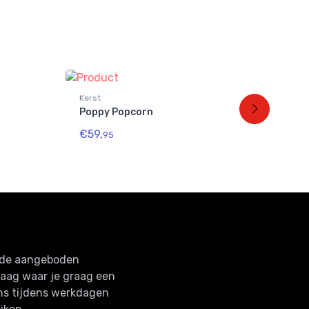
Kerst
Kers
Poppy Popcorn
Xma
€59,
€37
95
n de aangeboden
raag waar je graag een
ns tijdens werkdagen