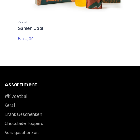
Kerst
Ke
Samen Cool!
Bo
€50,
€5
00
Assortiment
WK voetbal
Kerst
Drank Geschenken
Chocolade Toppers
Vers geschenken