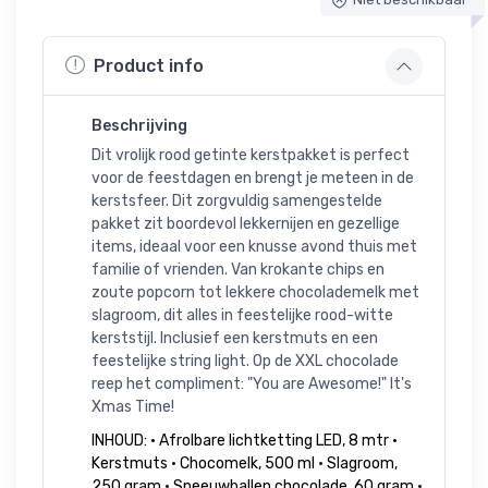
Product info
Beschrijving
Dit vrolijk rood getinte kerstpakket is perfect
voor de feestdagen en brengt je meteen in de
kerstsfeer. Dit zorgvuldig samengestelde
pakket zit boordevol lekkernijen en gezellige
items, ideaal voor een knusse avond thuis met
familie of vrienden. Van krokante chips en
zoute popcorn tot lekkere chocolademelk met
slagroom, dit alles in feestelijke rood-witte
kerststijl. Inclusief een kerstmuts en een
feestelijke string light. Op de XXL chocolade
reep het compliment: "You are Awesome!" It's
Xmas Time!
INHOUD: • Afrolbare lichtketting LED, 8 mtr •
Kerstmuts • Chocomelk, 500 ml • Slagroom,
250 gram • Sneeuwballen chocolade, 60 gram •