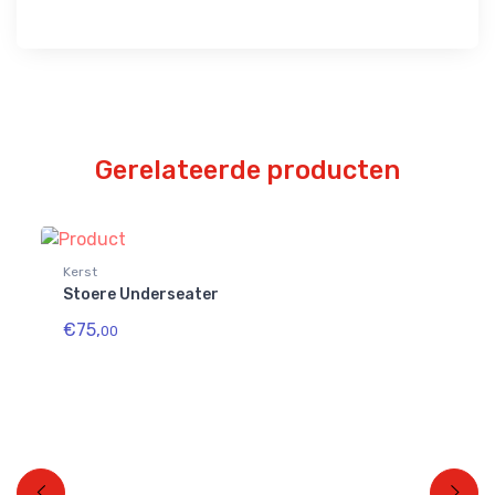
Gerelateerde producten
Kerst
Ke
Stoere Underseater
Ce
€75,
€3
00