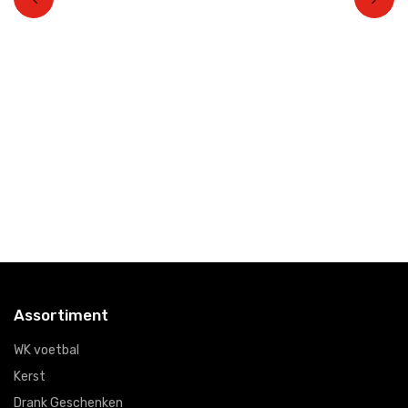
Assortiment
WK voetbal
Kerst
Drank Geschenken