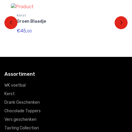
Kerst
Ke
Groen Blaadje
Bo
€45,
€
00
Assortiment
WK voetbal
Kerst
Drank Geschenken
Chocolade Toppers
Vers geschenken
Tasting Collection